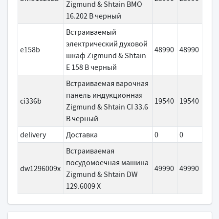
Zigmund & Shtain BMO
16.202 B черный
Встраиваемый
электрический духовой
e158b
48990
48990
шкаф Zigmund & Shtain
E 158 B черный
Встраиваемая варочная
панель индукционная
ci336b
19540
19540
Zigmund & Shtain CI 33.6
B черный
delivery
Доставка
0
0
Встраиваемая
посудомоечная машина
dw1296009x
49990
49990
Zigmund & Shtain DW
129.6009 X