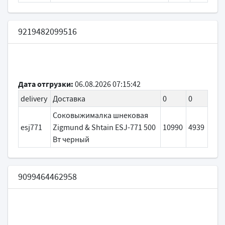
9219482099516
Дата отгрузки:
06.08.2026 07:15:42
delivery
Доставка
0
0
Соковыжималка шнековая
esj771
Zigmund & Shtain ESJ-771 500
10990
4939
Вт черный
9099464462958