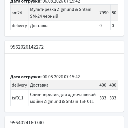
Дата отгрузки:
06.08.2026 07:15:42
Мультирезка Zigmund & Shtain
sm24
7990
80
SM-24 черный
delivery
Доставка
0
0
9562026142272
Дата отгрузки:
06.08.2026 07:15:42
delivery
Доставка
400
400
Слив-перелив для одночашевой
tsf011
333
333
мойки Zigmund & Shtain TSF 011
9564024160740