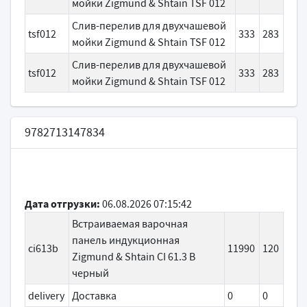
мойки Zigmund & Shtain TSF 012
Слив-перелив для двухчашевой
tsf012
333
283
мойки Zigmund & Shtain TSF 012
Слив-перелив для двухчашевой
tsf012
333
283
мойки Zigmund & Shtain TSF 012
9782713147834
Дата отгрузки:
06.08.2026 07:15:42
Встраиваемая варочная
панель индукционная
ci613b
11990
120
Zigmund & Shtain CI 61.3 B
черный
delivery
Доставка
0
0