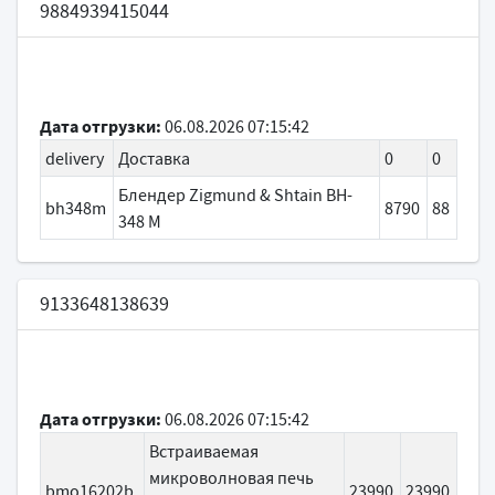
9884939415044
Дата отгрузки:
06.08.2026 07:15:42
delivery
Доставка
0
0
Блендер Zigmund & Shtain BH-
bh348m
8790
88
348 M
9133648138639
Дата отгрузки:
06.08.2026 07:15:42
Встраиваемая
микроволновая печь
bmo16202b
23990
23990