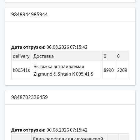
9848944985944
Дата отгрузки:
06.08.2026 07:15:42
delivery
Доставка
0
0
Вытяжка встраиваемая
k00541s
8990
2209
Zigmund & Shtain K 005.41 S
9848702336459
Дата отгрузки:
06.08.2026 07:15:42
Слив-перелив для двухчашевой