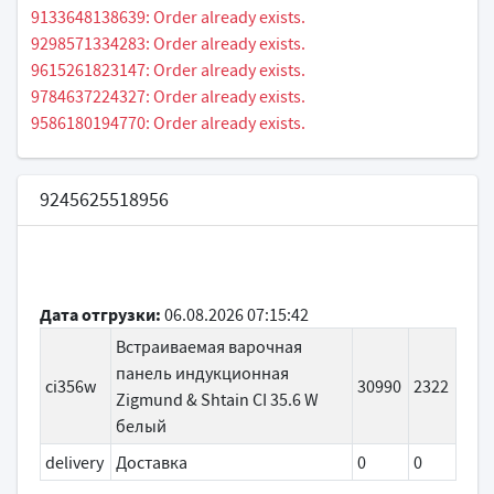
9133648138639: Order already exists.
9298571334283: Order already exists.
9615261823147: Order already exists.
9784637224327: Order already exists.
9586180194770: Order already exists.
9245625518956
Дата отгрузки:
06.08.2026 07:15:42
Встраиваемая варочная
панель индукционная
ci356w
30990
2322
Zigmund & Shtain CI 35.6 W
белый
delivery
Доставка
0
0